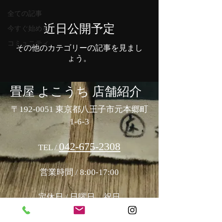
全ての記事
近日公開予定
今すぐ始める
コミュニティ
その他のカテゴリーの記事を見まし
ょう。
畳屋 よこうち 店舗紹介
〒192-0051 東京都八王子市元本郷町
1-6-3
042-675-2308
TEL /
営業時間 / 8:00-17:00
定休日 / 日曜日、祝日
​*休日対応も承っております。