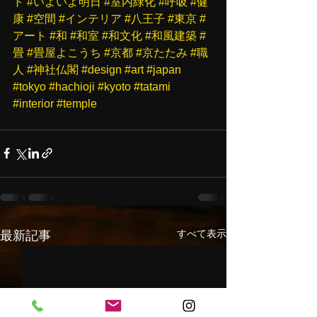
ト
#いよいよ明日
#室内緑化
#呼吸
#健
康
#空間
#インテリア
#八王子
#東京
#
アート
#和
#和室
#和文化
#和風建築
#
畳
#畳屋よこうち
#京都
#京たたみ
#職
人
#神社仏閣
#design
#art
#japan
#tokyo
#hachioji
#kyoto
#tatami
#interior
#temple
すべて表示
最新記事