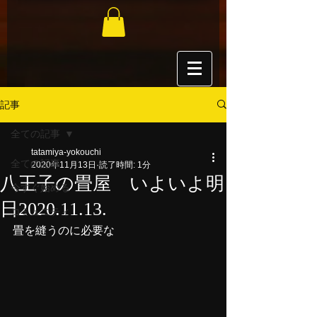
記事
全ての記事
tatamiya-yokouchi
全ての記事
2020年11月13日
読了時間: 1分
八王子の畳屋 いよいよ明
今すぐ始める
日2020.11.13.
コミュニティ
畳を縫うのに必要な