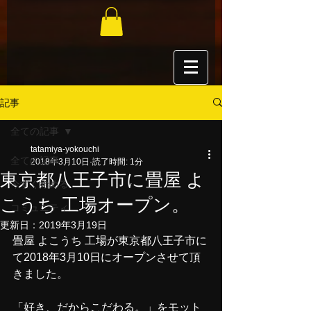
記事
全ての記事
tatamiya-yokouchi
全ての記事
2018年3月10日
読了時間: 1分
東京都八王子市に畳屋 よ
今すぐ始める
こうち 工場オープン。
コミュニティ
更新日：
2019年3月19日
畳屋 よこうち 工場が東京都八王子市に
て2018年3月10日にオープンさせて頂
きました。
「好き、だからこだわる。」をモット