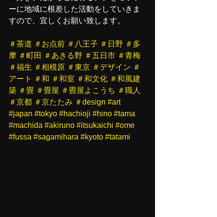
ーに地域に根差した活動をしていきま
すので、宜しくお願い致します。
＃茶道
＃お点前
＃八王子
＃日野
＃多
摩
＃町田
＃あきる野
＃五日市
＃青梅
＃福生
＃相模原
＃東京
＃デザイン
＃
アート
＃和
＃和室
＃和文化
＃和風建
築
＃畳
＃畳屋
＃畳屋よこうち
＃職人
＃京都
＃京たたみ
＃design
#art
#japan
#tokyo
#hachioji
#hino
#tama
#machida
#akiruno
#itsukaichi
#ome
#fussa
#sagamihara
#kyoto
#tatami